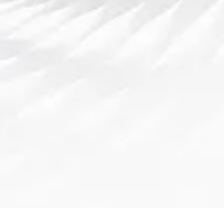
高清足球直播app带来全球赛事高
足球裁判培训班报名开启专业裁
清画质实时观看畅享精彩对决无
判人才培养新征程助力青少年足
限魅力
球发展
2026-07-24 18:05:24
2026-07-23 18:05:16
足球历史射手榜排名揭秘传奇球
萨拉赫领衔埃及队再战非洲杯豪
星进球数据与荣耀之路全面解析
强争锋期待书写荣耀新篇章之路
篇章
前行
2026-07-22 19:18:01
2026-07-21 18:06:05