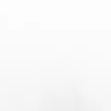
的重要标准，而亿德体育也在不断强化自身优势。
面对未来体育产业的发展机遇，亿德体育将继续加大技术研发与生态
建设投入，积极拥抱人工智能、区块链以及智能终端等前沿技术。平
台将通过持续创新推动数字体育产业升级，为用户创造更加智能化、
多元化与国际化的运动娱乐体验。