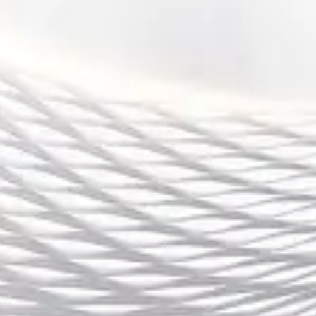
总结：
总体来看，亿德体育通过数字科技赋能赛事体验、沉浸互动增强用户
参与、多元生态推动产业融合以及创新运营提升平台价值，正在逐步
构建一个面向未来的运动娱乐新生态平台。平台不仅满足了用户对于
赛事观赏与互动娱乐的需求，也推动了体育文化与数字科技的深度融
合。
未来，随着数字经济与体育产业的持续发展，亿德体育有望在技术创
新与生态建设方面实现更大突破。通过不断优化用户体验、拓展多元
业务场景以及推动全民体育文化传播，亿德体育将进一步引领数字化
赛事体验的发展方向，为广大用户打造更加精彩、智能与充满活力的
体育娱乐新时代。