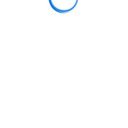
2026-03-08 14:30:54
QY球友会最新活动资讯与会员交流互动平台全
攻略
在社交活动日益增多的现代社会中，各类兴趣爱好团体
逐渐形成，QY球友会作为一个专注于球类活动和互动的
社交平台，也成为了众多球迷交流和互动的重要场所。
本文将深入剖析QY球友会最新活动资讯与会员交流互动
平台...