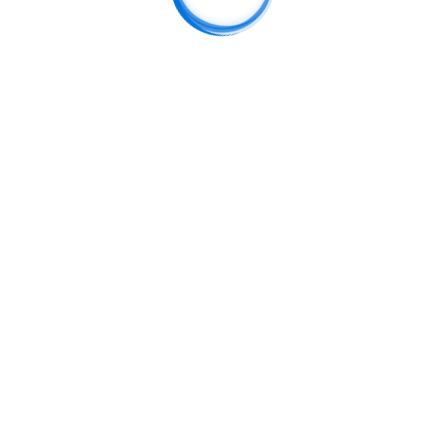
势和下一轮对阵情况。通过这一系统，球迷无需频繁切换多
保障
标准。亚冠APP依托官方数据源，能够在比赛进行中同步更新
准确性。
APP发布的新闻、公告和赛后报道均经过严格核实，避免
境。
告以及赛事规则解读。这些内容不仅拓展了球迷的认知边
、使用风险更小。在统一、可信的平台上获取所有信息，可