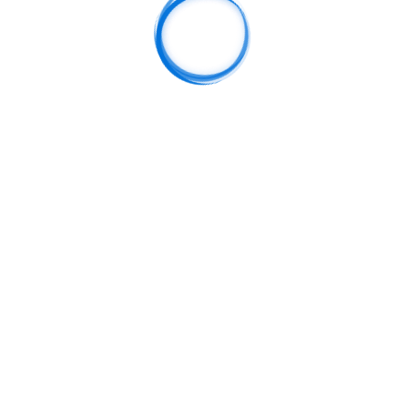
2025-02-05 19:00:16
皇冠球盘中国市场布局与发展战略分析及未来趋
势展望
文章摘要：本文主要对皇冠球盘在中国市场的布局与发
展战略进行分析，并对未来发展趋势进行展望。首先，
文章介绍了皇冠球盘在中国市场的起步背景以及其目前
的市场份额。接着，本文从四个方面详细阐述了皇冠球
盘在中国...
2025-03-12 17:42:57
广发体育（大陆）聚焦体育产业创新发展推动全
民健身与竞技体育双轮驱动模式
文章摘要：随着中国体育产业的快速发展，广发体育