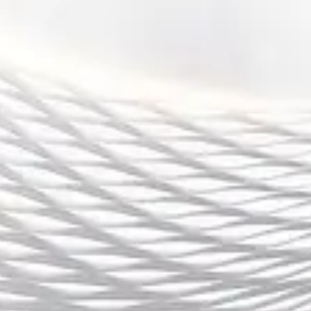
升指南》
《8球桌球技巧与攻略：从入门到高手的全面提升指南》
是一篇旨在帮助初学者和有经验的玩家全面提升8球桌球
技巧的指南。本文将从四个方面详细阐述8球桌球的基本
知识和进阶技巧，分别是：基础知识与准备，击球技巧
与...
导航
了解KOK体育
经典案例
新闻动态
服务方向
联系KOK体育平台
最新资讯