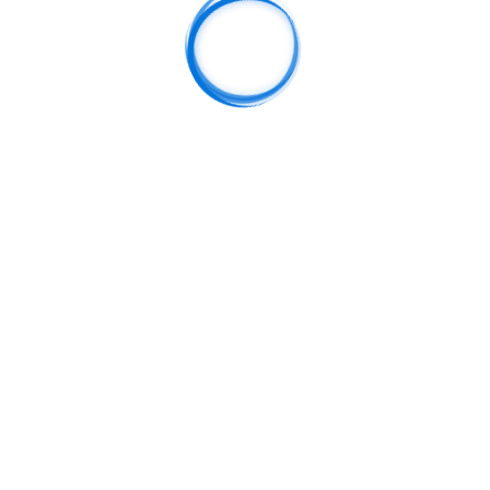
。每一次的胜利都让玩家感到自己的付出和努力得到了回
升自己的能力。
在的机制和难度层次，给玩家带来智力上的挑战。比如，在
关卡，这种深度的思考过程会让玩家产生思维上的愉悦感。
的奖励和荣誉，从而更好地体验到游戏带来的满足感。
乐趣
多人在线游戏中，玩家之间的互动和合作成了游戏体验的一
作完成任务，成为了许多玩家在游戏中寻找乐趣的重要方
圈，还能够体验到不同的人际关系和情感交流，这种体验是
许多合作类游戏中，玩家需要分工合作，才能在复杂的任务
》等游戏中，玩家需要通过默契配合，协同作战，才能战胜
合作的玩法，不仅增强了游戏的互动性，也使玩家能够感受
与朋友分享成就和快乐。通过分享游戏中的精彩时刻，玩家