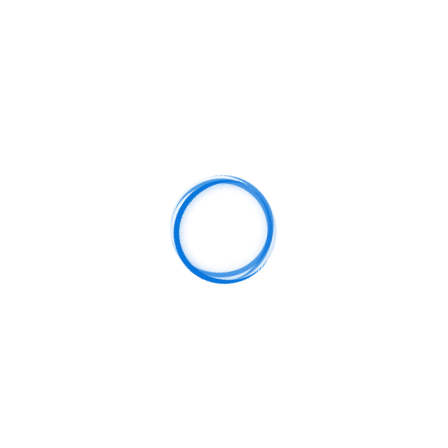
每位用户都能得到科学有效的训练支持。教练们不仅传授运
管理提供专业方案。
与社区参与
理念的普及。在全国范围内开展丰富的社区健身活动，如街
各年龄层参与，增强公众运动意识。
完善的健身网络，让运动资源更容易触达每个人。社区健身
动和社会凝聚力。
动打卡和健康知识，形成线上线下联动的全民健身生态。用
时参与线下活动，实现运动参与的全覆盖。
深入普及
的推广。通过健康饮食指导、心理健康讲座和生活习惯改善
活质量。