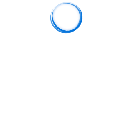
理解足球的魅力，也能更紧密地参与其中。2025年欧冠决赛，注定将
是一场视觉、听觉与情感的三重享受。
2025-09-15 20:05:15
赛事数据精准分析与应用探索：推动体育行业数
字化发展新路径
随着数字化技术的快速发展，体育行业正在经历一场深
刻的变革。赛事数据的精准分析与应用，不仅提升了赛
事运营效率，也为体育产业提供了全新的发展路径。本
文将深入探讨赛事数据精准分析与应用的多维价值，重
点阐述其...
2025-09-21 18:00:54
2025欧冠决赛门票直播观看渠道与购票信息全